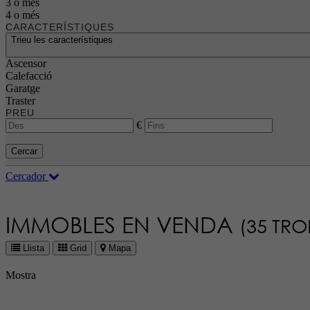
3 o més
4 o més
CARACTERÍSTIQUES
Trieu les característiques
Ascensor
Calefacció
Garatge
Traster
PREU
€
Cercar
Cercador
IMMOBLES EN VENDA
(35 TRO
Llista
Grid
Mapa
Mostra