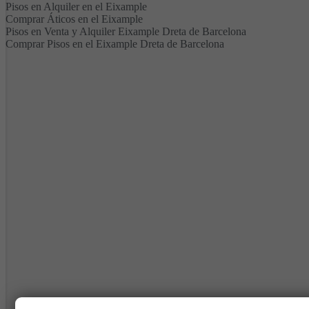
Pisos en Alquiler en el Eixample
Comprar Áticos en el Eixample
Pisos en Venta y Alquiler Eixample Dreta de Barcelona
Comprar Pisos en el Eixample Dreta de Barcelona