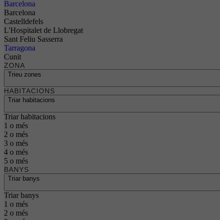
Barcelona
Barcelona
Castelldefels
L'Hospitalet de Llobregat
Sant Feliu Sasserra
Tarragona
Cunit
ZONA
Trieu zones
HABITACIONS
Triar habitacions
Triar habitacions
1 o més
2 o més
3 o més
4 o més
5 o més
BANYS
Triar banys
Triar banys
1 o més
2 o més