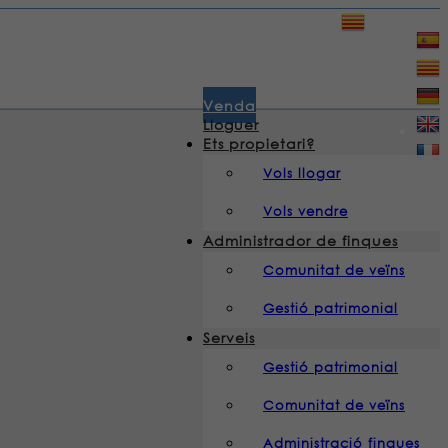
932 853 232
|
Venda
Lloguer
Ets propietari?
Vols llogar
Vols vendre
Administrador de finques
Comunitat de veïns
Gestió patrimonial
Serveis
Gestió patrimonial
Comunitat de veïns
Administració finques