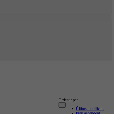
Ordenar per
---
Últims modificats
Preu ascendent