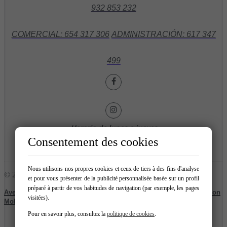
932 853 232
COMERCIAL: 654 317 306
ADMINISTRACIÓN: 617 347
499
Horario de lunes a jueves
Mañanas de 9:30h. a 14:00h.
Consentement des cookies
Tardes 15:30h. a 19:00h.
Viernes de 9:30h. a 14:00h.
Nous utilisons nos propres cookies et ceux de tiers à des fins d'analyse
© 2026 FINQUES FUTURA
et pour vous présenter de la publicité personnalisée basée sur un profil
préparé à partir de vos habitudes de navigation (par exemple, les pages
|
|
|
Avertissement Légal
Protection des données
Cookies
Creado con
visitées).
Mobilia
Pour en savoir plus, consultez la
politique de cookies
.