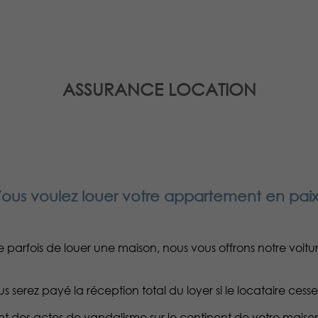
ASSURANCE LOCATION
ous voulez louer votre appartement en pai
e parfois de louer une maison, nous vous offrons notre voit
serez payé la réception total du loyer si le locataire cess
uent des actes de vandalisme sur le continent de votre ma