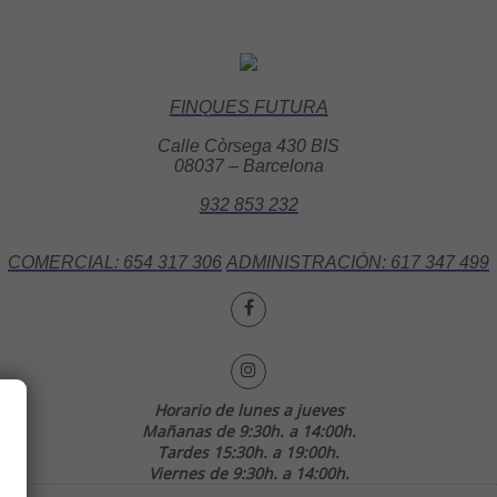
FINQUES FUTURA
Calle Còrsega 430 BIS
08037 – Barcelona
932 853 232
COMERCIAL: 654 317 306
ADMINISTRACIÓN: 617 347 499
Horario de lunes a jueves
Mañanas de 9:30h. a 14:00h.
Tardes 15:30h. a 19:00h.
Viernes de 9:30h. a 14:00h.