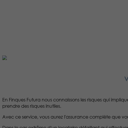
V
En Finques Futura nous connaissons les risques qui impliqu
prendre des risques inutiles.
Avec ce service, vous aurez l'assurance complète que vous 
Dans le cas extrême d'un locataire défaillant qui effect