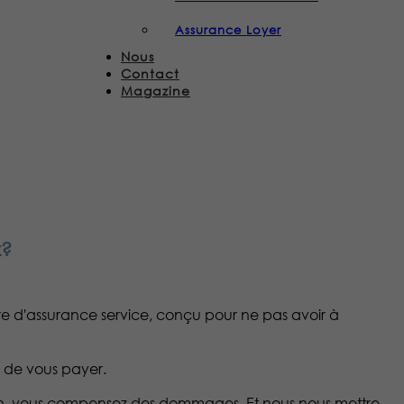
Assurance Loyer
Nous
Contact
Magazine
x?
ure d'assurance service, conçu pour ne pas avoir à
e de vous payer.
ison, vous compensez des dommages. Et nous nous mettre